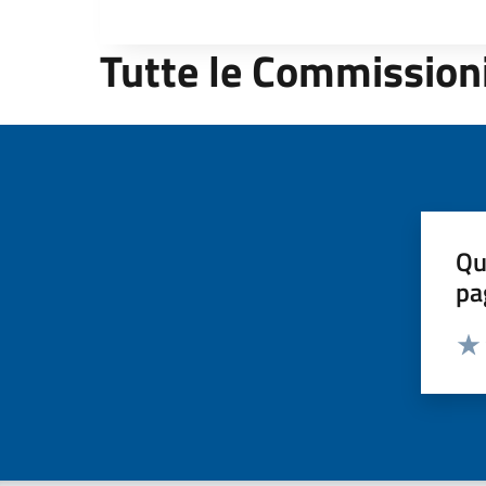
Tutte le Commission
Qu
pa
Valut
Valu