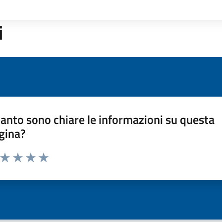
i
anto sono chiare le informazioni su questa
gina?
a da 1 a 5 stelle la pagina
ta 1 stelle su 5
Valuta 2 stelle su 5
Valuta 3 stelle su 5
Valuta 4 stelle su 5
Valuta 5 stelle su 5